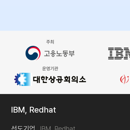
IBM, Redhat
선도기업
IBM, Redhat