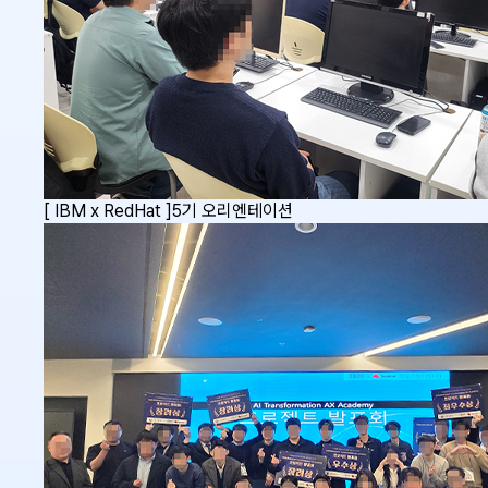
[ IBM x RedHat ]5기 오리엔테이션