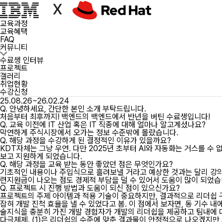
INTERVIEW
수강생들의 이야기, 성공을 만든 이야기
교육과정
교육혜택
FAQ
수료생 인터뷰
커뮤니티
프로젝트
갤러리
수료생 인터뷰
취업현황
프로젝트
한ㅇ우님 수료생
갤러리
수강과정
취업현황
[ IBM x RedHat ]
수강신청
수강기간
25.08.26~26.02.24
Q.
안녕하세요, 간단한 본인 소개 부탁드립니다.
처음부터 최후까지! 백엔드의 백엔드에서 반년을 버틴 수료생입니다!
Q.
교육 이전에 IT 산업 혹은 IT 직종에 대해 얼마나 알고계셨나요?
막연하게 주식시장에서 오가는 정보 수준밖에 몰랐습니다.
Q.
해당 과정을 수강하게 된 결정적인 이유가 있을까요?
KDT자체는 그냥 우연. 다만 2025년 초부터 AI와 자동화는 거스를 수 
보고 지원하게 되었습니다.
Q.
해당 과정을 교육 받는 동안 좋았던 점은 무엇인가요?
기초적인 내용이나 주입식으로 흘려보낼 거라고 예상한 것과는 달리 강의
련지원금이 나오는 점도 경제적 부담을 덜 수 있어서 도움이 많이 되었습니다
Q.
프로젝트 시 진행 방법과 도움이 되신 점이 있으신가요?
프로젝트의 주제 아이템과 적용 기술이 중요하지만, 결과적으로 리더쉽 
잡혀 개발 진척 효율을 낼 수 있었다고 봄. 이 점에서 보자면, 동 기수 
술지식을 충분히 가진 개발 경험자가 개발의 리더쉽을 제공하고 팀내에 다
다극체제. (1)은 리더쉽의 수준에 맞춘 결과물이 안정적으로 나오겠지만 